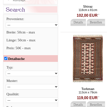
Konzept
Shiraz
118cm x 81cm
102,00 EUR
*
Provenienz:
Details
Bestellen
Breite:
50cm
-
max
Länge:
50cm
-
max
Preis:
50€
-
max
Detailsuche
Typ:
Muster:
Torkman
113cm x 79cm
Qualität:
119,00 EUR
*
Details
Bestellen