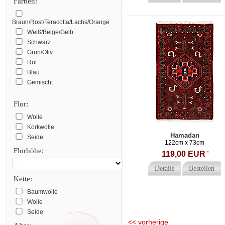
Farben:
Braun/Rost/Teracotta/Lachs/Orange
Weiß/Beige/Gelb
Schwarz
Grün/Oliv
Rot
Blau
Gemischt
Flor:
Wolle
Korkwolle
Hamadan
Seide
122cm x 73cm
Florhöhe:
119,00 EUR
*
Details
Bestellen
Kette:
Baumwolle
Wolle
Seide
<< vorherige