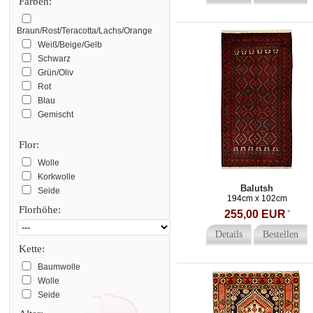
Farben:
Braun/Rost/Teracotta/Lachs/Orange
Weiß/Beige/Gelb
Schwarz
Grün/Oliv
Rot
Blau
Gemischt
Flor:
Wolle
Korkwolle
Balutsh
Seide
194cm x 102cm
Florhöhe:
255,00 EUR
*
Details
Bestellen
Kette:
Baumwolle
Wolle
Seide