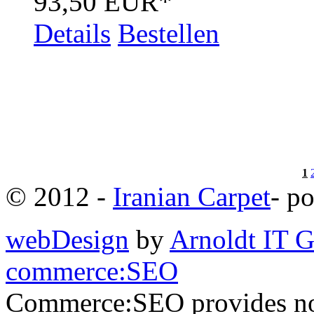
93,50 EUR
*
Details
Bestellen
1
© 2012 -
Iranian Carpet
- p
webDesign
by
Arnoldt IT
commerce:SEO
Commerce:SEO provides no w