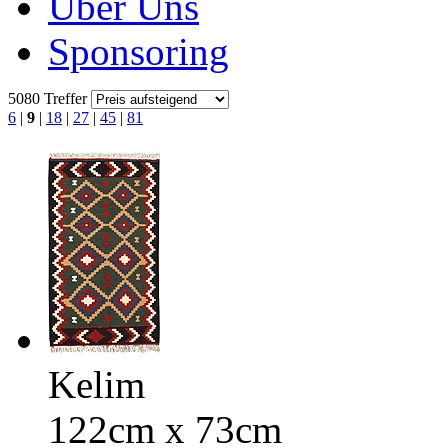
Über Uns
Sponsoring
5080 Treffer
6
|
9
|
18
|
27
|
45
|
81
Kelim
122cm x 73cm