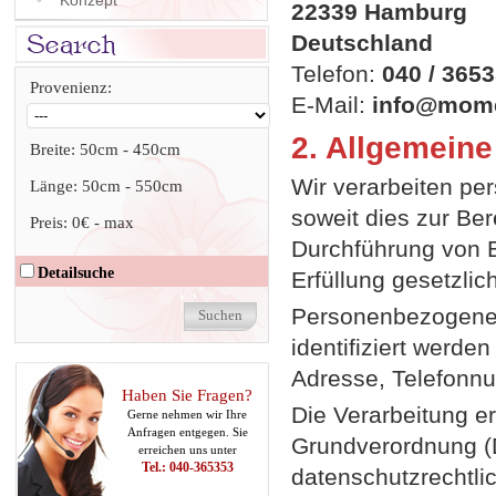
Konzept
22339 Hamburg
Deutschland
Telefon:
040 / 365
Provenienz:
E-Mail:
info@mome
2. Allgemeine
Breite:
50cm
-
450cm
Wir verarbeiten pe
Länge:
50cm
-
550cm
soweit dies zur Ber
Preis:
0€
-
max
Durchführung von B
Detailsuche
Erfüllung gesetzlich
Personenbezogene D
identifiziert werde
Adresse, Telefonnu
Haben Sie Fragen?
Die Verarbeitung e
Gerne nehmen wir Ihre
Anfragen entgegen. Sie
Grundverordnung (
erreichen uns unter
Tel.: 040-365353
datenschutzrechtlic