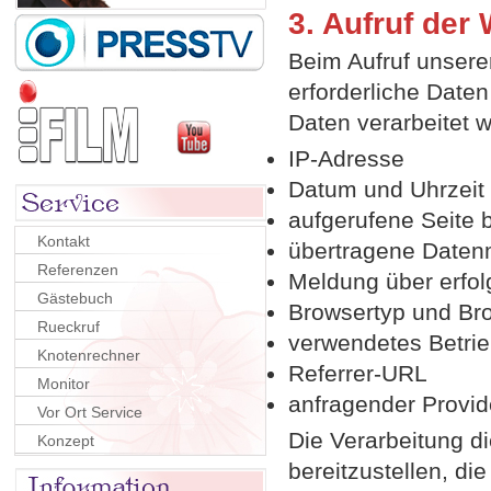
3. Aufruf der
Beim Aufruf unserer
erforderliche Date
Daten verarbeitet 
IP-Adresse
Datum und Uhrzeit 
aufgerufene Seite 
Kontakt
übertragene Date
Referenzen
Meldung über erfol
Gästebuch
Browsertyp und Br
Rueckruf
verwendetes Betri
Knotenrechner
Referrer-URL
Monitor
anfragender Provid
Vor Ort Service
Die Verarbeitung di
Konzept
bereitzustellen, di