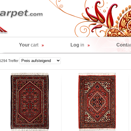
Your
cart
Log
in
Cont
a
5294 Treffer