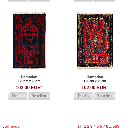
Hamadan
Hamadan
120cm x 73cm
120cm x 79cm
102,00 EUR
*
102,00 EUR
*
Details
Bestellen
Details
Bestellen
< vorherige
1
1
2
3
4
5
6
7
8
589
[
]...
...[
]