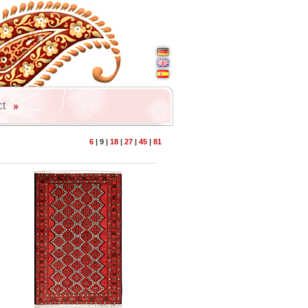
ct
6
|
9
|
18
|
27
|
45
|
81